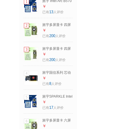
旌宇 Intel Arc B570
1
双星 游戏显卡设计
￥
视频剪辑台式电脑
13
已有
人评价
显卡 双星系列
B570 10G 双星(光
旌宇多屏显卡 四屏
2
追AV1游戏剪辑)
AMD 4HDMI 直出
￥
RX550 点对点 直播
200
已有
人评价
炒股监控投影融合
拼接生产力
旌宇多屏显卡 四屏
3
4×HDMI【RX550-
AMD 4HDMI 直出
￥
4G 青釭】EDID锁
RX550 点对点 直播
200
已有
人评价
屏
炒股监控投影融合
拼接生产力
旌宇国信系列 芯动
4
4xHDMI【RX550-
科技 风华2号
￥
4G】刀卡EDID锁屏
2G/4G 定制独显/适
8
已有
人评价
配国产操作系统/国
产信创显卡 风华2
旌宇SPARKLE Intel
5
号 4G VH
Arc B580 TITAN泰
￥
坦 12G GDDR6 OC
17
已有
人评价
电竞设计AI视频剪
辑电脑独立显卡
旌宇多屏显卡 六屏
6
B580 12G 双星 双
6miniDP R7 350 可
￥
风扇(全新2K游戏剪