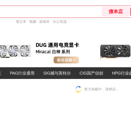
笔记本
电脑
游戏本
办公优选
竞
PAG行业通用
SIG撼与英特尔
CIG国产信创
HPG行业
努力加载中，请稍后...