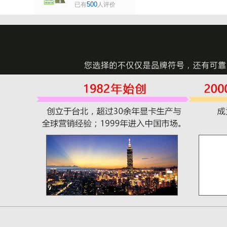
转多种接口 直播炒
500
已有
人评价
辑)
股 监控投影 融合拼
接 点对点 R7 350
6mDP 2G 青釭 含
主动式VGA 输出